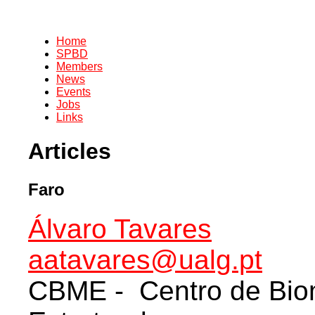
Home
SPBD
Members
News
Events
Jobs
Links
Articles
Faro
Álvaro Tavares
aatavares@ualg.pt
CBME - Centro de Biom