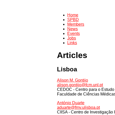
Home
SPBD
Members
News
Events
Jobs
Links
Articles
Lisboa
Alison M. Gontijo
alison.gontijo@fcm.unl.pt
CEDOC - Centro para o Estudo
Faculdade de Ciências Médicas
António Duarte
aduarte@fmv.ulisboa.pt
CIISA - Centro de Investigação 